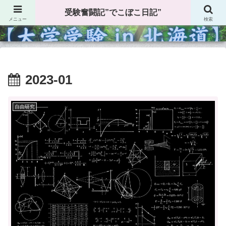
受験奮闘記”でこぼこ日記”
受験奮闘記”でこぼこ日記”
メニュー
検索
2023-01
自由研究