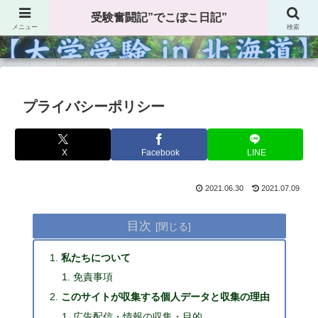
受験奮闘記”でこぼこ日記”
受験奮闘記”でこぼこ日記”
メニュー
検索
プライバシーポリシー
X
Facebook
LINE
2021.06.30
2021.07.09
目次
私たちについて
免責事項
このサイトが収集する個人データと収集の理由
広告配信・情報の収集・目的