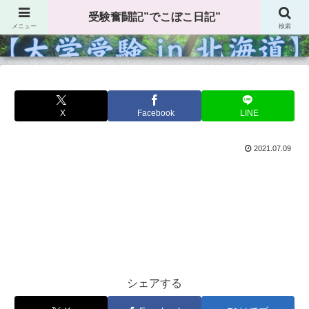
受験奮闘記”でこぼこ日記”
受験奮闘記”でこぼこ日記”
メニュー
検索
X
Facebook
LINE
2021.07.09
シェアする