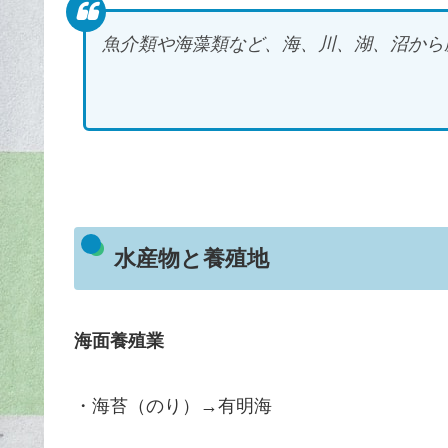
魚介類や海藻類など、海、川、湖、沼から
で
水産物と養殖地
海面養殖業
・海苔（のり）→有明海