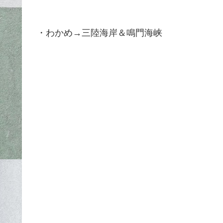
・わかめ→三陸海岸＆鳴門海峡