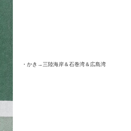
・かき→三陸海岸＆石巻湾＆広島湾