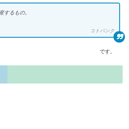
産するもの。
コトバンク
す。