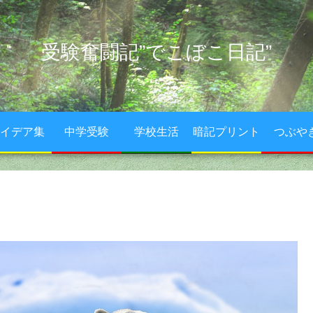
受験奮闘記”でこぼこ日記”
イデア集
中学受験
学校生活
暗記プリント
つぶや