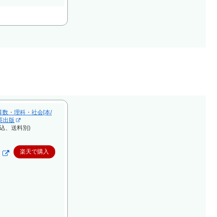
 算数・理科・社会[本/
教英出版
税込、送料別)
楽天で購入