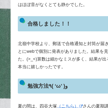
はほぼ音がなくとても静かでした。
合格しました！！
北嶺中学校より、郵送で合格通知と封筒が届
とにwebで個別に発表がありました。結果を
た。(>_<)算数は細かなミスが多く、結果
本当に嬉しかったです。
勉強方法٩( ‘ω’ )و
夏の間は、四谷大塚
（こちら）
さんの夏期