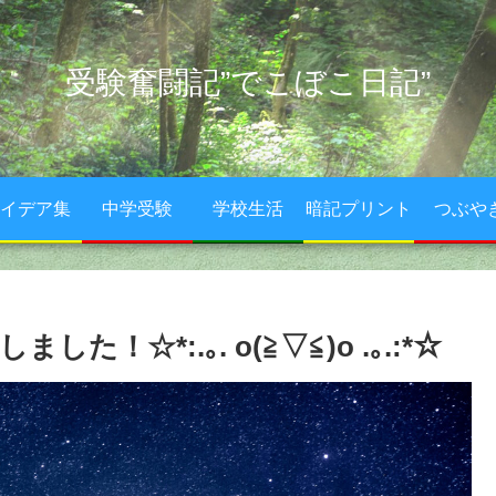
受験奮闘記”でこぼこ日記”
イデア集
中学受験
学校生活
暗記プリント
つぶや
！☆*:.｡. o(≧▽≦)o .｡.:*☆