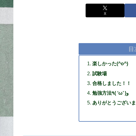
X
目
楽しかった(^o^)
試験場
合格しました！！
勉強方法٩( ‘ω’ )و
ありがとうございま