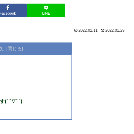
Facebook
LINE
2022.01.11
2022.01.29
次
す(⌒▽⌒)