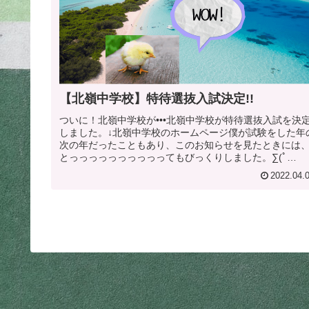
【北嶺中学校】特待選抜入試決定!!
ついに！北嶺中学校が•••北嶺中学校が特待選抜入試を決
しました。↓北嶺中学校のホームページ僕が試験をした年
次の年だったこともあり、このお知らせを見たときには
とっっっっっっっっっってもびっくりしました。∑(ﾟ
Дﾟ)wow受検方法①専願・...
2022.04.