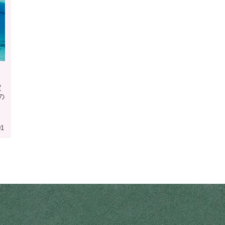
定
の
、
01