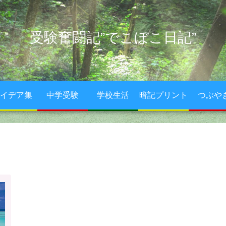
受験奮闘記”でこぼこ日記”
イデア集
中学受験
学校生活
暗記プリント
つぶや